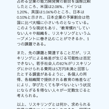
占める企業の能力開発費の割合を国際比較
した
ところ
、米国は2.08%、ドイツは
1.20%、英国は1.06%のところ、日本は
0.10%と示され、日本企業の予算割合は他
国に比べ大幅に小さいものとなっている。
このような現状もあり、”教育慣れ”してい
ない人々や組織を、リスキリングというム
ーブメントに巻き込むことができるか、1
つの課題である。
また、先の課題と関連することだが、リス
キリングによる格差が生じる可能性は否定
できない。若手社会人の82％がリスキリン
グにかけられる費用は5万円未満と回答し
たとする
調査
があるように、各個人の所
得、各組織間で提供される教育の格差など
により、学びたくても学べないという状況
にならざるを得ない人々が一定数生じると
考えられる。
以上、リスキリングとは何か、求められる