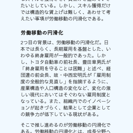
たいと
している
。しかし、スキル獲得だけ
では構造的な賃上げは難しく、あわせて考
えたい事項が労働移動の円滑化である。
労働移動の円滑化
2つ目の背景は、労働移動の円滑化だ。日
本では長らく、長期雇用を基盤とした、い
わゆる終身雇用が一般的であった。しか
し、トヨタ自動車の前社長、豊田章男氏が
「終身雇用を守ることは困難」と
述べ
、経
団連の前会長、故・中西宏明氏が「雇用制
度の全般的な見直し」を
指摘する
ように、
産業構造や人口構造の変化など、変化の激
しい現代においてはそぐわない雇用制度と
なっている。また、組織内でのイノベーシ
ョンが起きづらく、結果として企業として
の競争力が低下している現状がある。
そこで推し進めるのが労働移動の円滑化
で
ある
。労働移動の円滑化とは、成長分野へ