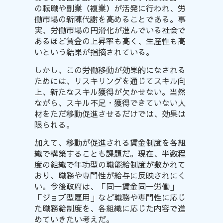
の転職や副業（複業）が活発に行われ、労
働市場の新陳代謝を高めることである。事
実、労働市場の円滑化が進んでいる社会で
あるほど賃金の上昇率も
高く
、生産性も高
いという結果が指摘されている。
しかし、この労働移動が効果的になされる
ためには、リスキリングを通じてスキル向
上、新たなスキル獲得が欠か
せない
。当然
ながら、スキル不足・獲得できていない人
材をただ移動促進させるだけでは、効果は
限られる。
加えて、移動が促進される賃金制度を各組
織で構築することも課題だ。現在、半数程
度の組織で年功型の職能給制度が
敷かれて
おり
、職務や専門性が給与に反映されにく
い。今後政府は、「同一賃金同一労働」
「ジョブ型雇用」など職務や専門性に応じ
た職務給制度を、各組織に応じた内容で進
めていきたい
考えだ
。