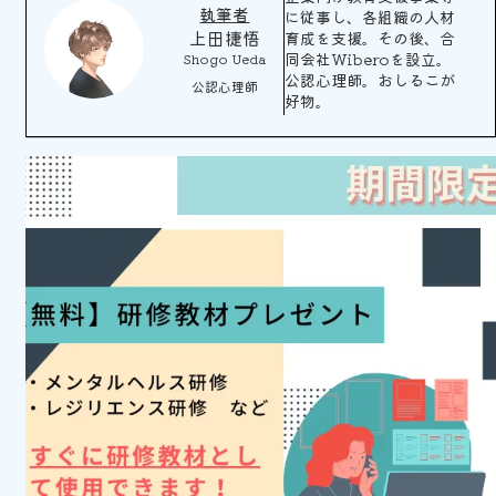
執筆者
に従事し、各組織の人材
上田捷悟
育成を支援。その後、合
同会社Wiberoを設立。
Shogo Ueda
公認心理師。おしるこが
公認心理師
好物。