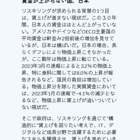
賃
金が上がらない国、日本
リスキリングが求められる背景の1つ目
は、賃上げが進まない現状だ。この３０年
間、日本人の賃金はほとんど上がっていな
い。アメリカやドイツなどOECD主要国の
平均賃金は軒並み2倍前後の増加を見せて
いるが、日本は
横ばいだ
。日本の場合、長
らくデフレにより物価上昇こそなかった
が、ここ数年は物価上昇に転じている。
2023年3月の速報によると3.2％の物価上
昇、特に食料に関しては8.0％の上昇が報
告
され
るなど、国民の負担は増加してい
る。物価上昇分を除した実質賃金において
は、2023年1月の速報で−4.1％の減少と
な
る
など、物価上昇に賃上げが追いついてい
ない現状だ。
そこで政府は、リスキリングを通じて”構
造的に”賃上げを図りたい考えで、IT、デ
ジタルなど成長分野で活躍するために必要
なスキルを獲得させ、賃上げを進めていき