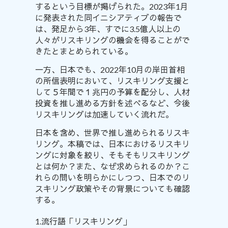
するという目標が掲げられた。2023年1月
に発表された同イニシアティブの報告で
は、発足から3年、すでに3.5億人以上の
人々がリスキリングの機会を得ることがで
きたと
まとめ
られている。
一方、日本でも、2022年10月の岸田首相
の所信表明において、リスキリング支援と
して５年間で１兆円の予算を配分し、人材
投資を推し
進める
方針を述べるなど、今後
リスキリングは加速していく流れだ。
日本を含め、世界で推し進められるリスキ
リング。本稿では、日本におけるリスキリ
ングに対象を絞り、そもそもリスキリング
とは何か？また、なぜ求められるのか？こ
れらの問いを明らかにしつつ、日本でのリ
スキリング政策やその背景についても確認
する。
1.流行語「リスキリング」