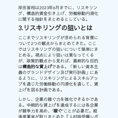
岸田首相は2023年6月までに、リスキリン
グ、構造的賃金引き上げ、労働移動円滑化
に関する指針をまとめると
している
。
3.リスキリングの狙いとは
ここまでリスキリングが求められる背景に
ついて2つの観点からまとめてきた。ここ
ではリスキリングの狙いについて簡単にま
とめる。視点により狙いは異なってくる
が、政策的観点から見れば、最終的な目的
は
構造的な賃上げ
である
。「
新しい資本主
義のグランドデザイン及び実行計画
」にあ
るように、リスキリングによるスキルアッ
プを通じた労働移動の円滑化を通して、賃
上げを図る計画である。
しかし、企業の稼ぐ力を強化できるかであ
る。中期的な賃上げを達成するには各企業
が競争力を高め、”
稼ぐ
”ことが必要だ。経
済産業省が取りまとめた『
人材版伊藤レポ