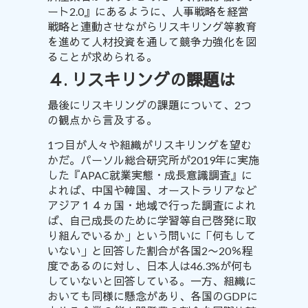
ート2.0
』にあるように、人事戦略を経営
戦略と連動させながらリスキリング等教育
を進めて人材投資を通して競争力強化を図
ることが求められる。
４. リスキリングの課題は
最後にリスキリングの課題について、2つ
の観点から言及する。
1つ目が人々や組織がリスキリングを望む
かだ。パーソル総合研究所が2019年に実施
した『
APAC就業実態・成長意識調査
』に
よれば、中国や韓国、オーストラリアなど
アジア１４ヵ国・地域で行った調査によれ
ば、自己成長のために学習等自己啓発に取
り組んでいるか」という問いに「何もして
いない」と回答した割合が各国2〜20％程
度であるのに対し、日本人は46.3%が何も
していないと回答している。一方、組織に
おいても同様に懸念があり、各国のGDPに