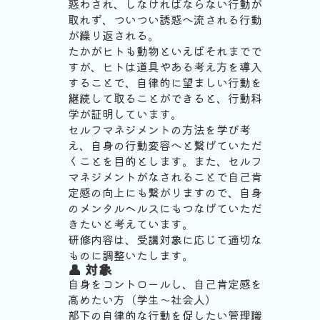
惑わされ、しなければならない行動が
取れず、ついつい誘惑へ流される行動
が繰り返される。
たかがヒトも動物といえばそれまでで
すが、ヒトは道具やある考え方を導入
することで、自律的に望ましい行動を
継続して取ることができると、行動科
学が証明しています。
セルフマネジメントの方法を学び考
え、自身の行動変容へと繋げていただ
くことを目的とします。また、セルフ
マネジメントがなされることで自己肯
定感の向上にも繋がりますので、自身
のメンタルヘルスにもつなげていただ
きたいと考えています。
研修内容は、受講対象に応じて適切な
ものに調整いたします。
👤 対象
自身をコントロールし、自己肯定感を
高めたい方（学生〜社会人）
部下の自律的な行動を促したい管理職