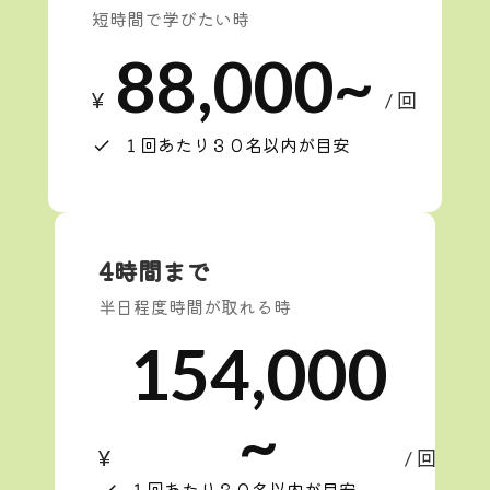
短時間で学びたい時
88,000~
¥
/ 回
１回あたり３０名以内が目安
check
4時間まで
半日程度時間が取れる時
154,000
~
¥
/ 回
１回あたり３０名以内が目安
check