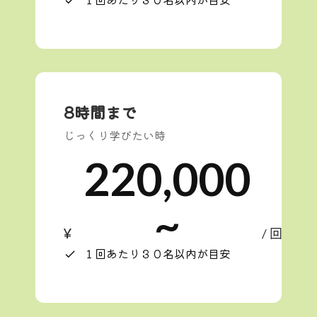
8時間まで
じっくり学びたい時
220,000
~
¥
/ 回
１回あたり３０名以内が目安
check