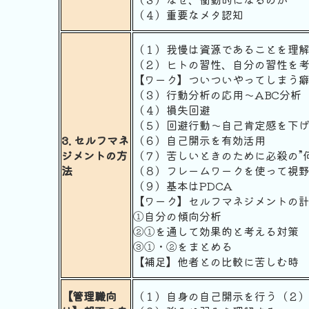
（４）重要なメタ認知
（１）我慢は資源であることを理
（２）ヒトの習性、自分の習性を
【ワーク】ついついやってしまう
（３）行動分析の応用〜ABC分析
（４）損失回避
（５）回避行動〜自己肯定感を下
3. セルフマネ
（６）自己開示を有効活用
ジメントの方
（７）苦しいときのために必殺の”
法
（８）フレームワークを使って視
（９）基本はPDCA
【ワーク】セルフマネジメントの
①自分の傾向分析
②①を通して効果的と考える対策
③①・②をまとめる
【補足】他者との比較に苦しむ時
【管理職向
（１）自身の自己開示を行う（２