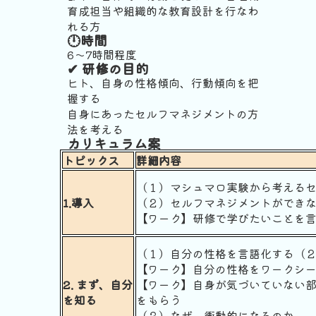
育成担当や組織的な教育設計を行なわ
れる方
🕛時間
6〜7時間程度
✔︎ 研修の目的
ヒト、自身の性格傾向、行動傾向を把
握する
自身にあったセルフマネジメントの方
法を考える
カリキュラム案
トピックス
詳細内容
（１）マシュマロ実験から考える
1.導入
（２）セルフマネジメントができ
【ワーク】研修で学びたいことを
（１）自分の性格を言語化する（２
【ワーク】自分の性格をワークシ
2. まず、自分
【ワーク】自身が気づいていない
を知る
をもらう
（３）なぜ、衝動的になるのか