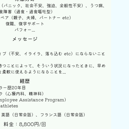
害（パニック、社会不安、強迫、全般性不安）、うつ病、
食障害（過食・過食嘔吐型）
ペア（親子、夫婦、パートナー etc)
復職、復学サポート
パフォー...
メッセージ
ブ（不安、イライラ、落ち込む etc）にならないこと
持つことによって、そういう状況になったときに、早め
柔軟に使えるようになることを...
経歴
ラー歴20年目
ク（心療内科、精神科）
ployee Assistance Program）
athletes
、英語（日常会話）、フランス語（日常会話）
料金：8,800円/回