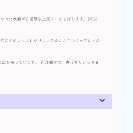
なった状態が２週間以上続くことを指します。DSM-
体的にどのようにレジリエンスをかたちつくっていくの
方法を持っています。 西洋医学は、古代ギリシャやヨ
expand_more