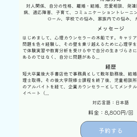
対人関係、自分の性格、離婚・結婚、恋愛相談、発達
病、適応障害、子育て、コミュニケーショントレーニ
ロール、学校での悩み、家族内での悩み、カウ
メッセージ
はじめまして、心理カウンセラーの木船です。キャリア
問題を色々経験し、その壁を乗り越えるために心理学を
で体験実習や教育分析を受ける中で自分の生きづらさに
あるのではなく、自分に問題がある...
経歴
短大卒業後大手書店他で事務員として数年勤務後、結婚
理士取得。その後大学院修士課程を終了後、児童相談所
のアルバイトを経て、企業カウンセラーとしてメンタル
イベート（...
対応言語：日本語
料金：8,800円/回
予約する