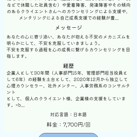
などで休職した社員含む）や愛着障害、発達障害やその傾向
のあるクライエントさんへのカウンセリングによる支援や、
メンタリングによる自己成長支援での経験が豊...
メッセージ
あなたの心に寄り添い、あなたが抱える不安のメカニズムを
明らかにして、不安を克服していきましょう。
不安を克服する過程を心の成長に繋げるカウンセリングを目
指します。
経歴
企業人として30年間（人事部門15年、管理部門担当役員と
して6年）の経験を土台として、2020年12月から独立して
心理カウンセラー、社外メンター、人事労務系のコンサルタ
ント
として、個人のクライエント様、企業様の支援をしていま
す。<b...
対応言語：日本語
料金：7,700円/回