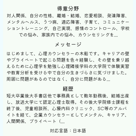
得意分野
対人関係、自分の性格、離婚・結婚、恋愛相談、発達障害、
メンタルヘルス、うつ病、適応障害、子育て、コミュニケー
ショントレーニング、自己実現、感情のコントロール、学校
での悩み、家族内での悩み、カウンセリングを...
メッセージ
はじめまして、心理カウンセラーの木船です。キャリアの壁
やプライベートで起こる問題を色々経験し、その壁を乗り越
えるために心理学を勉強し心理隣接学科の大学院で体験実習
や教育分析を受ける中で自分の生きづらさに気づけました。
周囲に問題があるのではなく、自分に問題がある...
経歴
短大卒業後大手書店他で事務員として数年勤務後、結婚出産
し、放送大学にて認定心理士取得。その後大学院修士課程を
終了後、児童相談所、心療内科クリニック、SC等のアルバ
イトを経て、企業カウンセラーとしてメンタル、キャリア、
人間関係、プライベート（...
対応言語：日本語