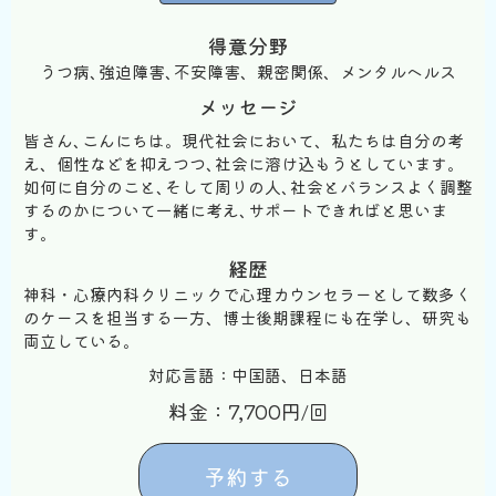
得意分野
うつ病､強迫障害､不安障害、親密関係、メンタルヘルス
メッセージ
皆さん､こんにちは。現代社会において、私たちは自分の考
え、個性などを抑えつつ､社会に溶け込もうとしています。
如何に自分のこと､そして周りの人､社会とバランスよく調整
するのかについて一緒に考え､サポートできればと思いま
す。
経歴
神科・心療内科クリニックで心理カウンセラーとして数多く
のケースを担当する一方、博士後期課程にも在学し、研究も
両立している。
対応言語：中国語、日本語
料金：7,700円/回
予約する