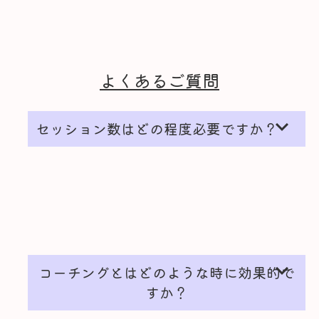
よくあるご質問
expand_more
セッション数はどの程度必要ですか？
expand_more
コーチングとはどのような時に効果的で
すか？