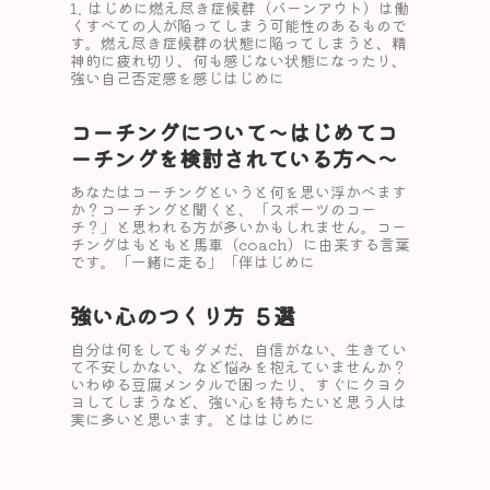
1. はじめに燃え尽き症候群（バーンアウト）は働
くすべての人が陥ってしまう可能性のあるもので
す。燃え尽き症候群の状態に陥ってしまうと、精
神的に疲れ切り、何も感じない状態になったり、
強い自己否定感を感じはじめに
コーチングについて〜はじめてコ
ーチングを検討されている方へ〜
あなたはコーチングというと何を思い浮かべます
か？コーチングと聞くと、「スポーツのコー
チ？」と思われる方が多いかもしれません。コー
チングはもともと馬車（coach）に由来する言葉
です。「一緒に走る」「伴はじめに
強い心のつくり方 ５選
自分は何をしてもダメだ、自信がない、生きてい
て不安しかない、など悩みを抱えていませんか？
いわゆる豆腐メンタルで困ったり、すぐにクヨク
ヨしてしまうなど、強い心を持ちたいと思う人は
実に多いと思います。とははじめに