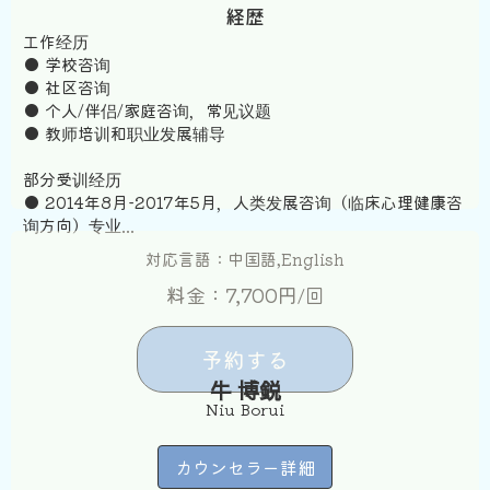
経歴
工作经历
● 学校咨询
● 社区咨询
● 个人/伴侣/家庭咨询，常见议题
● 教师培训和职业发展辅导
部分受训经历
● 2014年8月-2017年5月，人类发展咨询（临床心理健康咨
询方向）专业...
対応言語：中国語,English
料金：7,700円/回
予約する
牛 博鋭
Niu Borui
カウンセラー詳細