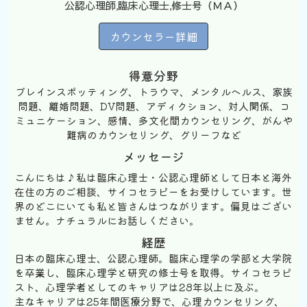
公認心理師,臨床心理士,修士号（ＭＡ）
カウンセラー詳細
得意分野
ブレインスポッティング、トラウマ、メンタルヘルス、家族
問題、離婚問題、DV問題、アディクション、対人関係、コ
ミュニケーション、感情、多文化間カウンセリング、がんや
難病のカウンセリング、グリーフなど
メッセージ
こんにちは♪私は臨床心理士・公認心理師として日本と海外
在住の方のご相談、サイコセラピーをお受けしています。世
界のどこにいても私と皆さんはつながります。偏見はござい
ません。ナチュラルにお話しください。
経歴
日本の臨床心理士、公認心理師。臨床心理学の学部と大学院
を卒業し、臨床心理学と研究の修士号を取得。サイコセラピ
スト、心理学者としてのキャリアは28年以上に及ぶ。
主なキャリアは25年間医療分野で、心理カウンセリング、