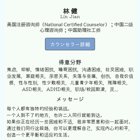
林 健
Lin Jian
美国注册咨询师（National Certified Counselor）；中国二级
心理咨询师；中国助理社工师
カウンセラー詳細
得意分野
焦虑，抑郁，情绪困扰，睡眠困扰，沟通困难，社交困难，职
业发展，家庭相关，亲密关系，失落与丧痛，创伤，自我价值
感，性与性别，性少数相关，儿童青少年相关，残障相关，
ASD相关，ADHD相关，职场/校园欺凌，灵...
メッセージ
每个人都有独特的经验和挑战。
一个人到不了的地方，也许二人同行就能到达。
如果你正在经历一些困难和不适，我非常愿意和你一起面对。
通过我们同行这段路，你可以更理解自己，实现内心的和平，
创造一个更平衡和适应的生活。