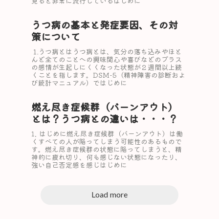
見ると非常に流行しているはじめに
うつ病の基本と発症要因、その対
策について
⒈うつ病とはうつ病とは、気分の落ち込みやほと
んど全てのことへの興味関心や喜びなどのプラス
の感情が生起しにくくなった状態が２週間以上続
くことを指します。DSM-5（精神障害の診断およ
び統計マニュアル）ではじめに
燃え尽き症候群（バーンアウト）
とは？うつ病との違いは・・・？
1. はじめに燃え尽き症候群（バーンアウト）は働
くすべての人が陥ってしまう可能性のあるもので
す。燃え尽き症候群の状態に陥ってしまうと、精
神的に疲れ切り、何も感じない状態になったり、
強い自己否定感を感じはじめに
Load more