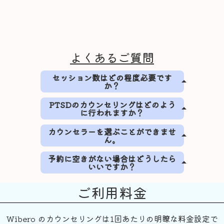
よくあるご質問
セッション数はどの程度必要です
arrow_drop_up
か？
人により異なりますが、初回に現状を整
PTSDのカウンセリングはどのよう
arrow_drop_up
に行われますか？
理していきます。そして、何が原因で苦
しんでいたのかを整理し、改善方法を一
まずは、PTSDとは何か、なぜ起こるのか
カウンセラーを選ぶことができませ
緒に考え、行動へと繋げていきます。１
arrow_drop_up
ん。
といったPTSDに関する正確な知識を獲得
週間から１ヶ月に1回程度を目安に5〜10
いただきます。また、不安や緊張を和ら
セッション程度が目安となります。トラ
カウンセラーを選択することは難しいこ
予約に空きがない場合はどうしたら
げるために呼吸法などのリラクゼーショ
ウマ治療は長期で行われますので、年単
arrow_drop_up
いいですか？
とだと思います。Wiberoにて、あなたの
ンの方法も練習します。必要に応じて、
位での治療となります。
お悩みや相談内容に合ったカウンセラー
トラウマに特化した認知行動療法や
予約リクエストフォームより、予約のリ
を選定し、カウンセリングをご利用いた
EMDRなど専門的な技法を使用すること
ご利用料金
クエストをお願いいたします。Wiberoの
だくことができます。その際は、カウン
もございます。
公式LINEからもリクエストを受け付け可
セラーを指名せずにご予約いただくか、
能ですので、こちらもお気軽にご利用く
無料のセッションをご予約いただき、あ
Wibero のカウンセリングは1回あたりの明瞭な料金設定で
ださい。
なたに合ったカウンセラーをご提案いた