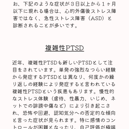
お、下記のような症状が３日以上から１ヶ月
以下に現れる場合は、心的外傷後ストレス障
害ではなく、急性ストレス障害（ASD）と
診断されることが多いです。
複雑性PTSD
近年、複雑性PTSDも新しいPTSDとして注
目をされています。単発の強烈なつらい経験
から発症するPTSDとは異なり、何度かの繰
り返しの経験により発症すると言われている
複雑性PTSDという疾患もあります。慢性的
なストレス体験（虐待、性暴力、いじめ、ネ
ットでの誹謗中傷など）により引き起こさ
れ、恐怖や回避、認知気分への否定的な傾向
と言った症状が見られます。特に感情のコン
トロールが困難となったり、自己評価が極端