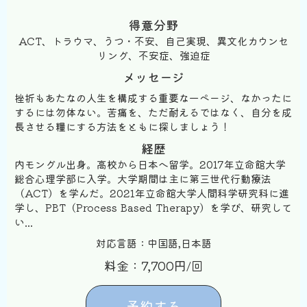
得意分野
ACT、トラウマ、うつ・不安、自己実現、異文化カウンセ
リング、不安症、強迫症
メッセージ
挫折もあたなの人生を構成する重要な一ページ、なかったに
するには勿体ない。苦痛を、ただ耐えるではなく、自分を成
長させる糧にする方法をともに探しましょう！
経歴
内モングル出身。高校から日本へ留学。2017年立命館大学
総合心理学部に入学。大学期間は主に第三世代行動療法
（ACT）を学んだ。2021年立命館大学人間科学研究科に進
学し、PBT（Process Based Therapy）を学び、研究して
い...
対応言語：中国語,日本語
料金：7,700円/回
予約する