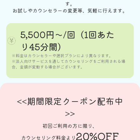
す。
＞＞予約リクエストフォームはこちら
します。
お試しやカウンセラーの変更等、気軽に行えます。
＞＞カウンセラーを指名せず、カウンセ
リングを予約する
＞＞無料セッションを予約する
5,500円〜/回（1回あた
り45分間）
※料金はカウンセラーや選択プランにより異なります。
※法人向けサービスを通してカウンセリングをご利用される場
合、金額が変動する場合がございます。
<<期間限定クーポン配布中
>>
初回ご利用の方に限り、
20%OFF
カウンセリング料金より