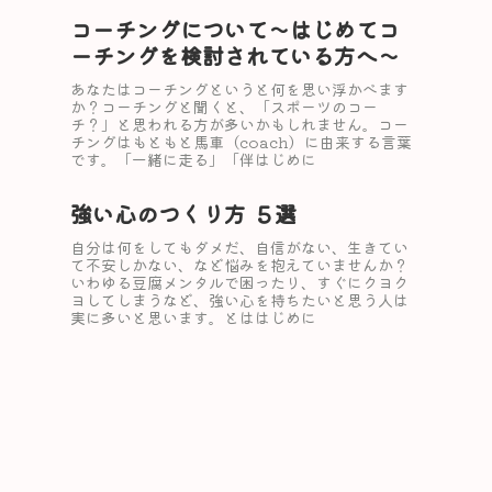
コーチングについて〜はじめてコ
ーチングを検討されている方へ〜
あなたはコーチングというと何を思い浮かべます
か？コーチングと聞くと、「スポーツのコー
チ？」と思われる方が多いかもしれません。コー
チングはもともと馬車（coach）に由来する言葉
です。「一緒に走る」「伴はじめに
強い心のつくり方 ５選
自分は何をしてもダメだ、自信がない、生きてい
て不安しかない、など悩みを抱えていませんか？
いわゆる豆腐メンタルで困ったり、すぐにクヨク
ヨしてしまうなど、強い心を持ちたいと思う人は
実に多いと思います。とははじめに