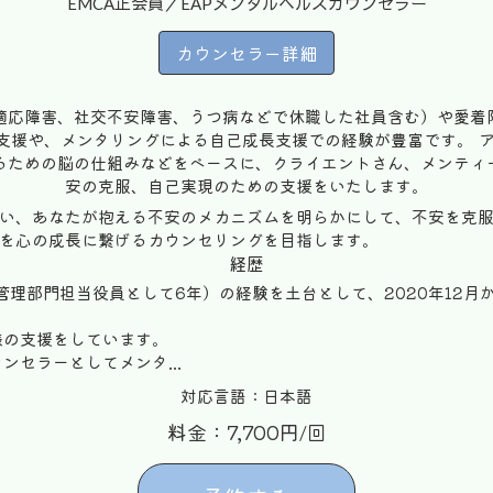
EMCA正会員／EAPメンタルヘルスカウンセラー
カウンセラー詳細
適応障害、社交不安障害、うつ病などで休職した社員含む）や愛着
支援や、メンタリングによる自己成長支援での経験が豊富です。 ア
るための脳の仕組みなどをベースに、クライエントさん、メンティ
安の克服、自己実現のための支援をいたします。
い、あなたが抱える不安のメカニズムを明らかにして、不安を克
を心の成長に繋げるカウンセリングを目指します。
経歴
、管理部門担当役員として6年）の経験を土台として、2020年12
様の支援をしています。
セラーとしてメンタ...
対応言語：日本語
料金：7,700円/回