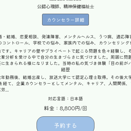
公認心理師、精神保健福祉士
カウンセラー詳細
婚・結婚、恋愛相談、発達障害、メンタルヘルス、うつ病、適応障
のコントロール、学校での悩み、家族内での悩み、カウンセリング
船です。キャリアの壁やプライベートで起こる問題を色々経験し、
教育分析を受ける中で自分の生きづらさに気づけました。周囲に問
に生きられる様になりました。当時の私の気づき体験「目の前がパッ
経歴
数年勤務後、結婚出産し、放送大学にて認定心理士取得。その後大
トを経て、企業カウンセラーとしてメンタル、キャリア、人間関係、
...
対応言語：日本語
料金：8,800円/回
予約する