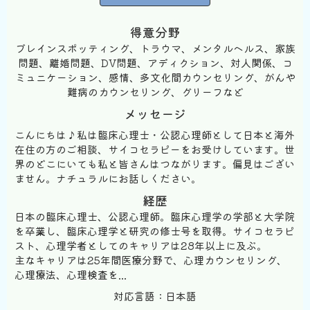
得意分野
ブレインスポッティング、トラウマ、メンタルヘルス、家族
問題、離婚問題、DV問題、アディクション、対人関係、コ
ミュニケーション、感情、多文化間カウンセリング、がんや
難病のカウンセリング、グリーフなど
メッセージ
こんにちは♪私は臨床心理士・公認心理師として日本と海外
在住の方のご相談、サイコセラピーをお受けしています。世
界のどこにいても私と皆さんはつながります。偏見はござい
ません。ナチュラルにお話しください。
経歴
日本の臨床心理士、公認心理師。臨床心理学の学部と大学院
を卒業し、臨床心理学と研究の修士号を取得。サイコセラピ
スト、心理学者としてのキャリアは28年以上に及ぶ。
主なキャリアは25年間医療分野で、心理カウンセリング、
心理療法、心理検査を...
対応言語：日本語