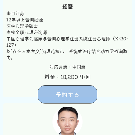
経歴
来自江苏，
12年以上咨询经验
医学心理学硕士
高校全职心理咨询师
中国心理学会临床与咨询心理学注册系统注册心理师（X-20-
127）
以”存在人本主义”为理论核心，系统式治疗结合动力学咨询取
向。
対応言語：中国語
料金：13,200円/回
予約する