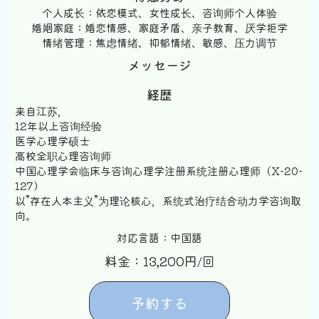
个人成长：依恋模式、女性成长、咨询师个人体验
婚姻家庭：婚恋情感、家庭矛盾、亲子教育、厌学拒学
情绪管理：焦虑情绪、抑郁情绪、敏感、压力调节
メッセージ
経歴
来自江苏，
12年以上咨询经验
医学心理学硕士
高校全职心理咨询师
中国心理学会临床与咨询心理学注册系统注册心理师（X-20-
127）
以”存在人本主义”为理论核心，系统式治疗结合动力学咨询取
向。
対応言語：中国語
料金：13,200円/回
予約する