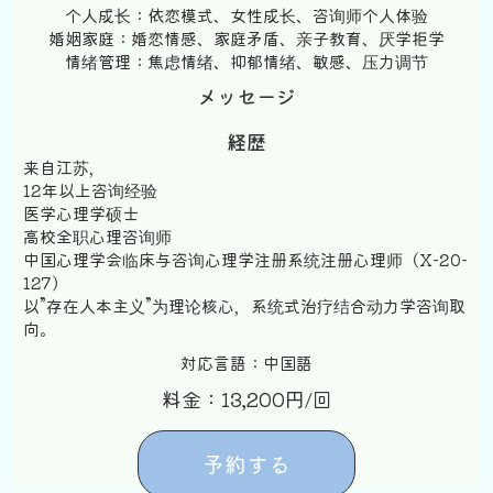
个人成长：依恋模式、女性成长、咨询师个人体验
婚姻家庭：婚恋情感、家庭矛盾、亲子教育、厌学拒学
情绪管理：焦虑情绪、抑郁情绪、敏感、压力调节
メッセージ
経歴
来自江苏，
12年以上咨询经验
医学心理学硕士
高校全职心理咨询师
中国心理学会临床与咨询心理学注册系统注册心理师（X-20-
127）
以”存在人本主义”为理论核心，系统式治疗结合动力学咨询取
向。
対応言語：中国語
料金：13,200円/回
予約する