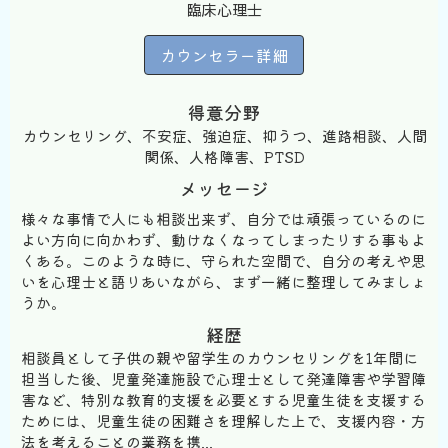
臨床心理士
カウンセラー詳細
得意分野
カウンセリング、不安症、強迫症、抑うつ、進路相談、人間
関係、人格障害、PTSD
メッセージ
様々な事情で人にも相談出来ず、自分では頑張っているのに
よい方向に向かわず、動けなくなってしまったりする事もよ
くある。このような時に、守られた空間で、自分の考えや思
いを心理士と語りあいながら、まず一緒に整理してみましょ
うか。
経歴
相談員として子供の親や留学生のカウンセリングを1年間に
担当した後、児童発達施設で心理士として発達障害や学習障
害など、特別な教育的支援を必要とする児童生徒を支援する
ためには、児童生徒の困難さを理解した上で、支援内容・方
法を考えることの業務を携...