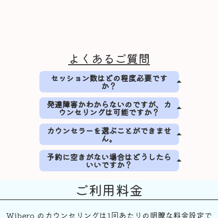
よくあるご質問
セッション数はどの程度必要です
arrow_drop_up
か？
人により異なりますが、初回に課題を整
発達障害かわからないのですが、カ
arrow_drop_up
ウンセリングは可能ですか？
理し、その後に２〜４セッション実施す
ることが目安になります。
カウンセリングをお受けいただけます。
カウンセラーを選ぶことができませ
arrow_drop_up
ん。
ご自身の生きづらさなど、抱えているお
悩みをカウンセラーにご相談ください。
カウンセラーを選択することは難しいこ
予約に空きがない場合はどうしたら
つらさへの対処や日々の生活を心地よい
arrow_drop_up
いいですか？
とだと思います。Wiberoにて、あなたの
ものとするためにどうすれば良いか、一
お悩みや相談内容に合ったカウンセラー
緒に考えていきましょう。
予約リクエストフォームより、予約のリ
を選定し、カウンセリングをご利用いた
ご利用料金
クエストをお願いいたします。Wiberoの
だくことができます。その際は、カウン
公式LINEからもリクエストを受け付け可
セラーを指名せずにご予約いただくか、
能ですので、こちらもお気軽にご利用く
無料のセッションをご予約いただき、あ
Wibero のカウンセリングは1回あたりの明瞭な料金設定で