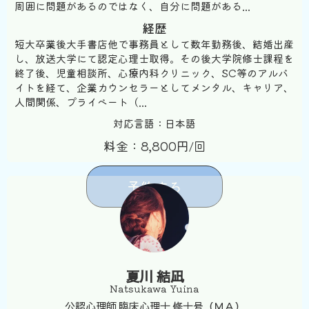
周囲に問題があるのではなく、自分に問題がある...
経歴
短大卒業後大手書店他で事務員として数年勤務後、結婚出産
し、放送大学にて認定心理士取得。その後大学院修士課程を
終了後、児童相談所、心療内科クリニック、SC等のアルバ
イトを経て、企業カウンセラーとしてメンタル、キャリア、
人間関係、プライベート（...
対応言語：日本語
料金：8,800円/回
予約する
夏川 結凪
Natsukawa Yuina
公認心理師,臨床心理士,修士号（ＭＡ）