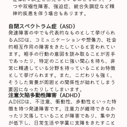
つや双極性障害、強迫症、統合失調症など精
神的疾患を伴う場合もあります。
自閉スペクトラム症（ASD）
発達障害の中でも代表的なものとして挙げられ
るASDは、コミュニケーションや想像力、社会
的相互作用の障害をきたしていると言われてい
ます。相手の行動の意図を読み取ることが苦手
であったり、特定のことに強い関心を持ち、非
常に精通している分野を持っていることお特徴
として挙げられます。また、こだわりも強く、
そうした背景が周囲との関係性が拗れてしまう
要因になったりしてしまいます。
注意欠陥多動性障害（ADHD）
ADHDは、不注意、衝動性、多動性といった特
徴を持つ発達障害です。注意力が維持できなか
ったり欠落していることが障害であり、集中力
が低下し、日常生活や学業に支障をきたすこと