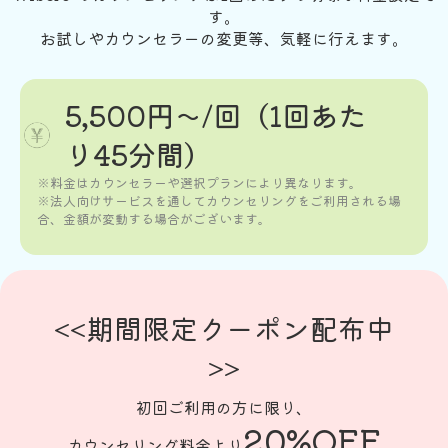
ださい。
なたに合ったカウンセラーをご提案いた
す。
＞＞予約リクエストフォームはこちら
します。
お試しやカウンセラーの変更等、気軽に行えます。
＞＞カウンセラーを指名せず、カウンセ
リングを予約する
＞＞無料セッションを予約する
5,500円〜/回（1回あた
り45分間）
※料金はカウンセラーや選択プランにより異なります。
※法人向けサービスを通してカウンセリングをご利用される場
合、金額が変動する場合がございます。
<<期間限定クーポン配布中
>>
初回ご利用の方に限り、
20%OFF
カウンセリング料金より