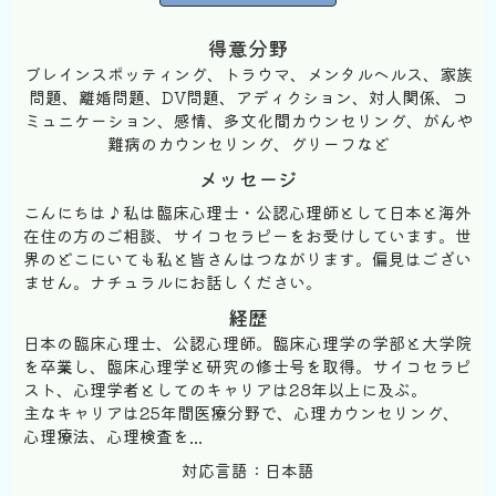
得意分野
ブレインスポッティング、トラウマ、メンタルヘルス、家族
問題、離婚問題、DV問題、アディクション、対人関係、コ
ミュニケーション、感情、多文化間カウンセリング、がんや
難病のカウンセリング、グリーフなど
メッセージ
こんにちは♪私は臨床心理士・公認心理師として日本と海外
在住の方のご相談、サイコセラピーをお受けしています。世
界のどこにいても私と皆さんはつながります。偏見はござい
ません。ナチュラルにお話しください。
経歴
日本の臨床心理士、公認心理師。臨床心理学の学部と大学院
を卒業し、臨床心理学と研究の修士号を取得。サイコセラピ
スト、心理学者としてのキャリアは28年以上に及ぶ。
主なキャリアは25年間医療分野で、心理カウンセリング、
心理療法、心理検査を...
対応言語：日本語