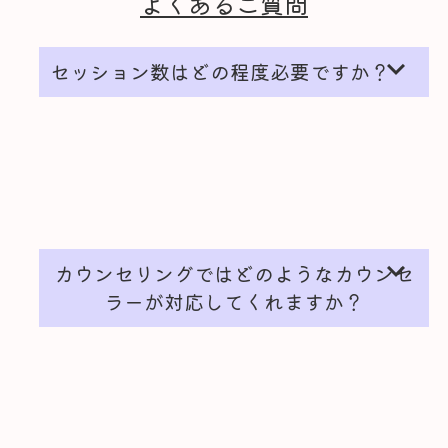
よくあるご質問
expand_more
セッション数はどの程度必要ですか？
expand_more
カウンセリングではどのようなカウンセ
ラーが対応してくれますか？