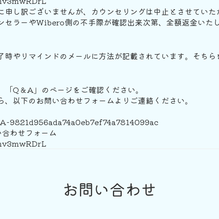
/Uhv3mwRDrL
に申し訳ございませんが、カウンセリングは中止とさせていた
セラーやWibero側の不手際が確認出来次第、全額返金いた
了時やリマインドのメールに方法が記載されています。そちら
、「Q＆A」のページをご確認ください。
ら、以下のお問い合わせフォームよりご連絡ください。
/Q-A-9821d956ada74a0eb7ef74a7814099ac
い合わせフォーム
/Uhv3mwRDrL
お問い合わせ