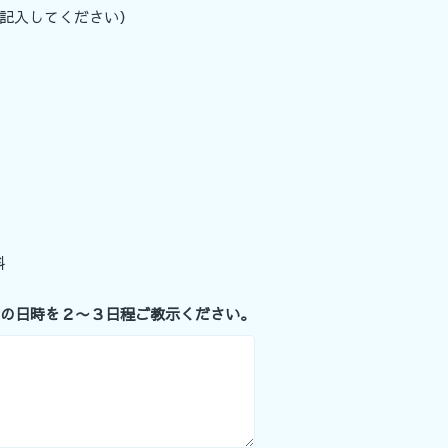
に記入してください）
料
望の日時を２〜３日程ご教示ください。