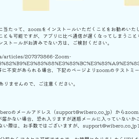
当たって、zoomをインストールいただくことをお勧めいたし
ことも可能ですが、アプリに比べ通信が遅くなってしまうこと
ンストールがお済みでない方は、ご検討ください。
ja/articles/207373866-Zoom-
3%82%B9%E3%83%88%E3%83%BC%E3%83%A9%E3%8
等に不安があられる場合、下記のページよりzoomのテストミ
はありませんので、ご注意ください。
roのメールアドレス（support@wibero.co.jp）からz
報が届かない場合、恐れ入りますが迷惑メールに入っていないか
際は、お手数ではございますが、support@wibero.co.